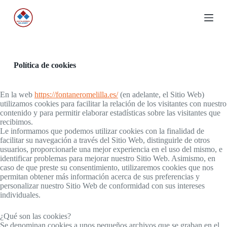
S
a
l
t
a
r
a
Política de cookies
l
c
o
En la web
https://fontaneromelilla.es/
(en adelante, el Sitio Web)
n
utilizamos cookies para facilitar la relación de los visitantes con nuestro
t
contenido y para permitir elaborar estadísticas sobre las visitantes que
e
recibimos.
n
Le informamos que podemos utilizar cookies con la finalidad de
i
facilitar su navegación a través del Sitio Web, distinguirle de otros
d
usuarios, proporcionarle una mejor experiencia en el uso del mismo, e
o
identificar problemas para mejorar nuestro Sitio Web. Asimismo, en
caso de que preste su consentimiento, utilizaremos cookies que nos
permitan obtener más información acerca de sus preferencias y
personalizar nuestro Sitio Web de conformidad con sus intereses
individuales.
¿Qué son las cookies?
Se denominan cookies a unos pequeños archivos que se graban en el