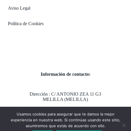
Aviso Legal
Política de Cookies
Información de contacto:
Dirección : C/ ANTONIO ZEA 11 G3
MELILLA (MELILLA)
Usamos cookies para asegurar que te damos la mejor
Horario:
experiencia en nuestra web. Si continúas usando este sitio,
24 HORAS. Todos los días de la semana
asumiremos que estás de acuerdo con ello.